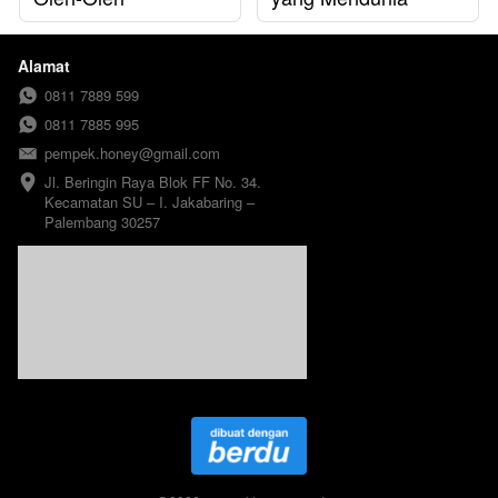
Alamat
0811 7889 599
0811 7885 995
pempek.honey@gmail.com
Jl. Beringin Raya Blok FF No. 34. 
Kecamatan SU – I. Jakabaring – 
Palembang 30257